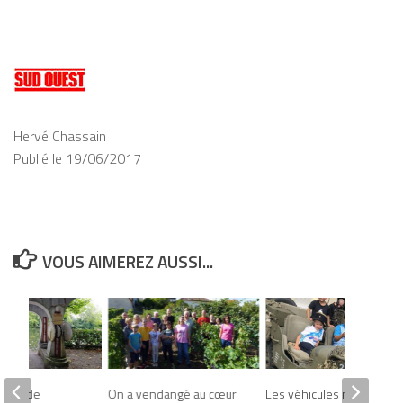
Hervé Chassain
Publié le 19/06/2017
VOUS AIMEREZ AUSSI...
uette de
On a vendangé au cœur
Les véhicules militaires