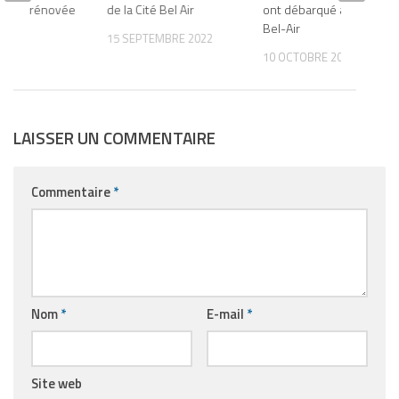
enfin rénovée
de la Cité Bel Air
ont débarqué à la Cité
Bel-Air
020
15 SEPTEMBRE 2022
10 OCTOBRE 2021
LAISSER UN COMMENTAIRE
Commentaire
*
Nom
*
E-mail
*
Site web