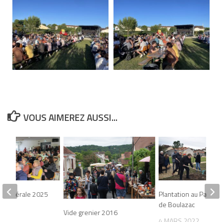
VOUS AIMEREZ AUSSI...
 Générale 2025
Plantation au Parc Ur
de Boulazac
025
Vide grenier 2016
4 MARS 2022